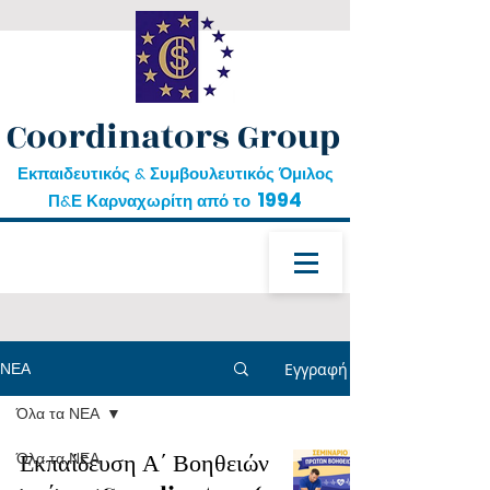
Coordinators Group
Εκπαιδευτικός & Συμβουλευτικός Όμιλος
1994
Π&Ε Καρναχωρίτη από το
ΝΕΑ
Εγγραφή
Όλα τα ΝΕΑ
δωρεάν εκπαίδευση
Όλα τα ΝΕΑ
Εκπαίδευση Α΄ Βοηθειών