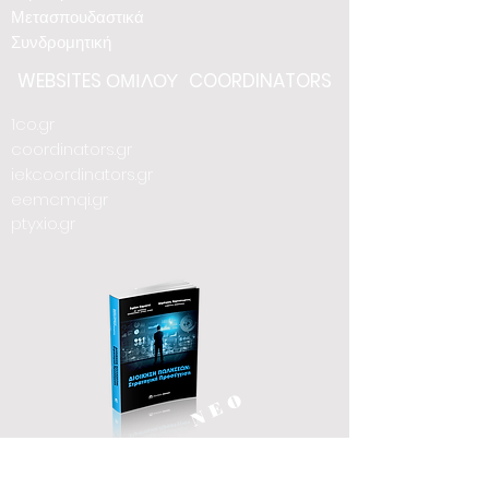
Μετασπουδαστικά
Συνδρομητική
WEBSITES
ΟΜΙΛΟΥ
COORDINATORS
1co.gr
coordinators.gr
iekcoordinators.gr
eemcmqi.gr
ptyxio.gr
Ν Ε Ο
FOLLOW US