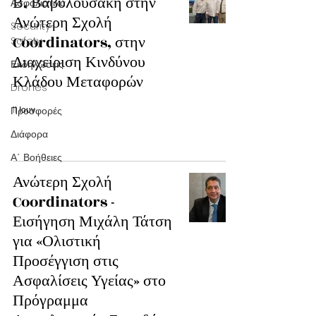
Β. Βαβυλουσάκη στην
Ασφαλιστικά
Ανώτερη Σχολή
Security-
Coordinators, στην
Safety
Διαχείριση Κινδύνου
Εκδηλώσεις
Κλάδου Μεταφορών
Drones
Προσφορές
11 Ιουν
Διάφορα
Α΄ Βοήθειες
Ανώτερη Σχολή
Coordinators -
Εισήγηση Μιχάλη Τάτση
για «Ολιστική
Προσέγγιση στις
Ασφαλίσεις Υγείας» στο
Πρόγραμμα