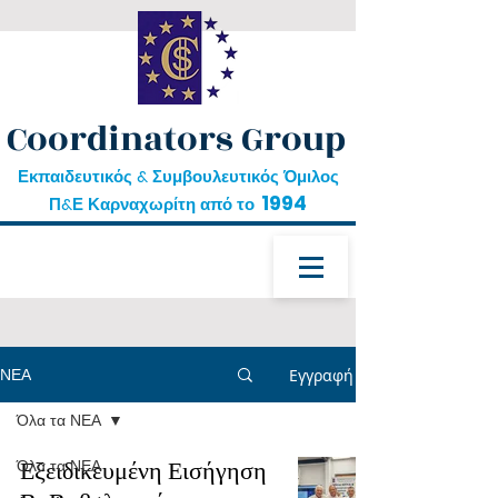
Coordinators Group
Εκπαιδευτικός & Συμβουλευτικός Όμιλος
1994
Π&Ε Καρναχωρίτη από το
ΝΕΑ
Εγγραφή
Όλα τα ΝΕΑ
δωρεάν εκπαίδευση
Όλα τα ΝΕΑ
Εξειδικευμένη Εισήγηση