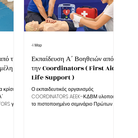
4 Μαρ
από την
Εκπαίδευση Α΄ Βοηθειών από
μέλη
την Coordinators ( First Aid -
Life Support )
α κρίσιμη
Ο εκπαιδευτικός οργανισμός
Α΄
COORDINATORS AEEK–ΚΔΒΜ υλοποιεί
ORS για
το πιστοποιημένο σεμινάριο Πρώτων
Βοηθειών (ΚΑΡΠΑ – Χαϊμλιχ – χρήση
Αυτόματου Εξωτερικού Απινιδωτή - First
α πρώτα
Aid - Life Support ) , με παροχή
εμιναρίου
επίσημης βεβαίωσης παρακολούθησης ,