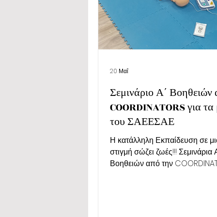
20 Μαΐ
Σεμινάριο Α΄ Βοηθειών 
COORDINATORS για τα 
του ΣΑΕΕΣΑΕ
Η κατάλληλη Εκπαίδευση σε μι
στιγμή σώζει ζωές!!! Σεμινάρια 
Βοηθειών από την COORDINAT
τα μέλη του ΣΑΕΕΣΑΕ Ο εκπαιδευτικός
οργανισμός COORDINATORS
πραγματοποίησε με επιτυχία τ
τμήματα του ολοκληρωμένου σ