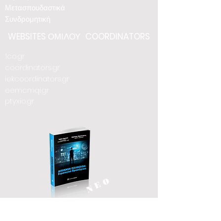
Μετασπουδαστικά
Συνδρομητική
WEBSITES
ΟΜΙΛΟΥ
COORDINATORS
1co.gr
coordinators.gr
iekcoordinators.gr
eemcmqi.gr
ptyxio.gr
Ν Ε Ο
FOLLOW US