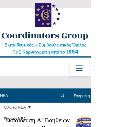
Coordinators Group
Εκπαιδευτικός & Συμβουλευτικός Όμιλος
1994
Π&Ε Καρναχωρίτη από το
ΝΕΑ
Εγγραφή
Όλα τα ΝΕΑ
δωρεάν εκπαίδευση
Όλα τα ΝΕΑ
Εκπαίδευση Α΄ Βοηθειών