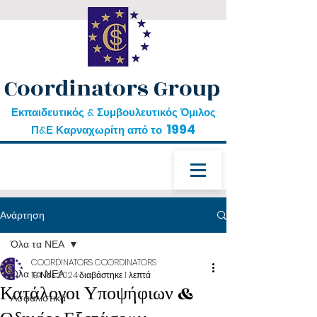
Coordinators Group
Εκπαιδευτικός & Συμβουλευτικός Όμιλος
1994
Π&Ε Καρναχωρίτη από το
Ανάρτηση
Όλα τα ΝΕΑ
COORDINATORS COORDINATORS
Όλα τα ΝΕΑ
19 Νοε 2024
διαβάστηκε 1 λεπτά
Κατάλογοι Υποψήφιων &
Ασφαλιστικά