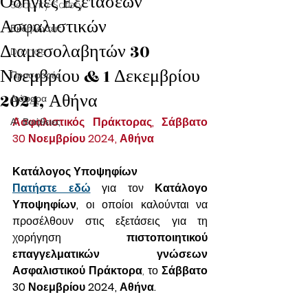
Οδηγίες Εξετάσεων
Security-Safety
Ασφαλιστικών
Εκδηλώσεις
Διαμεσολαβητών 30
Drones
Νοεμβρίου & 1 Δεκεμβρίου
Προσφορές
2024, Αθήνα
Διάφορα
Ασφαλιστικός Πράκτορας, Σάββατο 
Α΄ Βοήθειες
30 Νοεμβρίου 2024, Αθήνα
Κατάλογος Υποψηφίων
Πατήστε εδώ
 για τον 
Κατάλογο 
Υποψηφίων,
 οι οποίοι καλούνται να 
προσέλθουν στις εξετάσεις για τη 
χορήγηση 
πιστοποιητικού 
επαγγελματικών γνώσεων 
Ασφαλιστικού Πράκτορα
, το 
Σάββατο 
30 Νοεμβρίου 2024, Αθήνα.