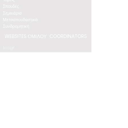
Σπουδές
Σεμινάρια
Μετασπουδαστικά
Συνδρομητική
WEBSITES
ΟΜΙΛΟΥ
COORDINATORS
1co.gr
coordinators.gr
iekcoordinators.gr
eemcmqi.gr
ptyxio.gr
Ν Ε Ο