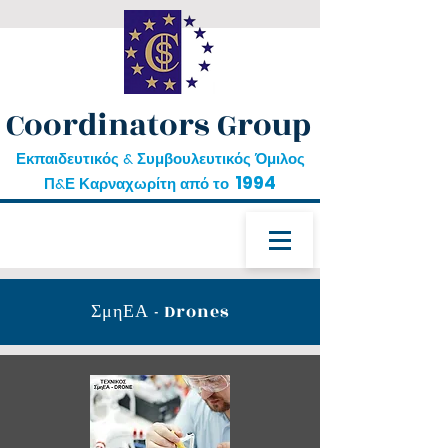
Coordinators Group
Εκπαιδευτικός & Συμβουλευτικός Όμιλος
1994
Π&Ε Καρναχωρίτη από το
ΣμηΕΑ - Drones