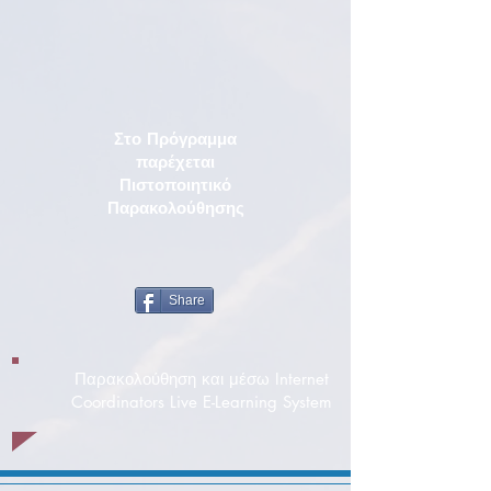
Στο Πρόγραμμα
παρέχεται
Πιστοποιητικό
Παρακολούθησης
Share
Παρακολούθηση και μέσω Internet
Coordinators Live E-Learning System