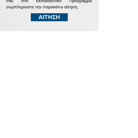
σας στο Εκπαιδευτικό Πρόγραμμα,
συμπληρώστε την παρακάτω αίτηση.
ΑΙΤΗΣΗ
ΣΧΕΤΙΚΑ
Προφίλ
Επικοινωνία
Πολιτική Απορρήτου
Νέα
Gallery
ΥΠΗΡΕΣΙΕΣ
Τομείς
Σπουδές
Σεμινάρια
Μετασπουδαστικά
Συνδρομητική
WEBSITES
ΟΜΙΛΟΥ
COORDINATORS