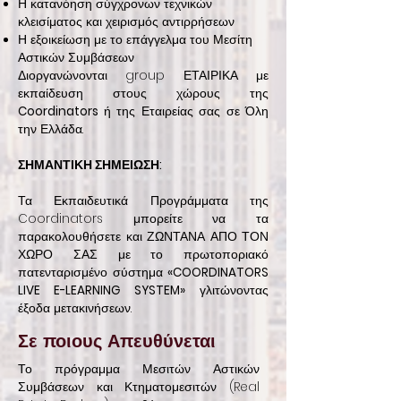
Η κατανόηση σύγχρονων τεχνικών
κλεισίματος και χειρισμός αντιρρήσεων
Η εξοικείωση με το επάγγελμα του Μεσίτη
Αστικών Συμβάσεων
Διοργανώνονται group ΕΤΑΙΡΙΚΑ με
εκπαίδευση στους χώρους της
Coordinators
ή της Εταιρείας σας σε Όλη
την Ελλάδα.
ΣΗΜΑΝΤΙΚΗ ΣΗΜΕΙΩΣΗ:
Τα Εκπαιδευτικά Προγράμματα της
Coordinators μπορείτε να τα
παρακολουθήσετε και ΖΩΝΤΑΝΑ ΑΠΟ ΤΟΝ
ΧΩΡΟ ΣΑΣ με το πρωτοποριακό
πατενταρισμένο σύστημα
«COORDINATORS
LIVE E-LEARNING SYSTEM»
γλιτώνοντας
έξοδα μετακινήσεων.
Σε ποιους Απευθύνεται
Το πρόγραμμα Μεσιτών Αστικών
Συμβάσεων και Κτηματομεσιτών (Real