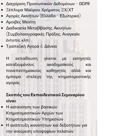
Διαχείριση Προσωπικών Δεδομένων -
GDPR
Ξέπλυμα Μαύρου Χρήματος ΞΧ/ΧΤ
Αγορές Ακινήτων (Ελλάδα - Εξωτερικό)
Αμοιβές Μεσίτη
Διαδικασία Μεταβίβασης Ακινήτων
(Συμβολαιογραφικές Πράξεις, Αναγκαία
έντυπα, κλπ)
Τραπεζική Αγορά & Δάνεια
Η εκπαίδευση γίνεται με εισηγητές
καταξιωμένους ακαδημαϊκούς και
πανεπιστημιακούς καθηγητές αλλά και
έμπειρα στελέχη της κτηματομεσιτικής
αγοράς.
Σκοπός του Εκπαιδευτικού Σεμιναρίου
είναι:
Η κατανόηση των βασικών
Κτηματομεσιτικών Αρχών των
Κτηματομεσιτικών Υπηρεσιών
Η ανάπτυξη ικανοτήτων και δεξιοτήτων για
την ανεύρεση υποψηφίων πελατών