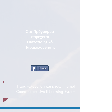
Στο Πρόγραμμα
παρέχεται
Πιστοποιητικό
Παρακολούθησης
Share
Παρακολούθηση και μέσω Internet
Coordinators Live E-Learning System