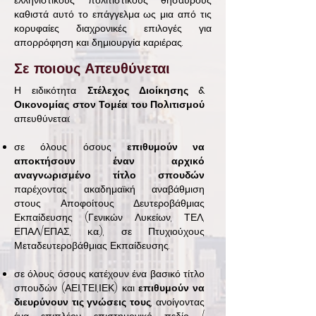
ελληνιστικούς πολιτιστικούς θησαυρούς
καθιστά αυτό το επάγγελμα ως μια από τις
κορυφαίες διαχρονικές επιλογές για
απορρόφηση και δημιουργία καριέρας.
Σε ποιους Απευθύνεται
Η ειδικότητα
Στέλεχος Διοίκησης &
Οικονομίας στον Τομέα του Πολιτισμού
απευθύνεται:
σε όλους όσους
επιθυμούν να
αποκτήσουν έναν αρχικό
αναγνωρισμένο τίτλο σπουδών
παρέχοντας ακαδημαϊκή αναβάθμιση
στους Αποφοίτους Δευτεροβάθμιας
Εκπαίδευσης (Γενικών Λυκείων, ΤΕΛ,
ΕΠΑΛ/ΕΠΑΣ, κ.α.), σε Πτυχιούχους
Μεταδευτεροβάθμιας Εκπαίδευσης.
σε όλους όσους κατέχουν ένα βασικό τίτλο
σπουδών (ΑΕΙ,ΤΕΙ,ΙΕΚ) και
επιθυμούν να
διευρύνουν τις γνώσεις τους
, ανοίγοντας