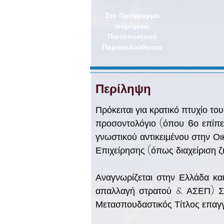
Στο Πρόγραμμα
παρέχεται
Πιστοποιητικό
Παρακολούθησης
Περίληψη
Πρόκειται για κρατικό πτυχίο τ
προσοντολόγιο (όπου
6
ο επίπ
γνωστικού αντικειμένου στην Οι
Επιχείρησης (όπως διαχείριση ζημ
Αναγνωρίζεται στην Ελλάδα κα
απαλλαγή στρατού & ΑΣΕΠ). Σε
Μετασπουδαστικός Τίτλος επαγγε