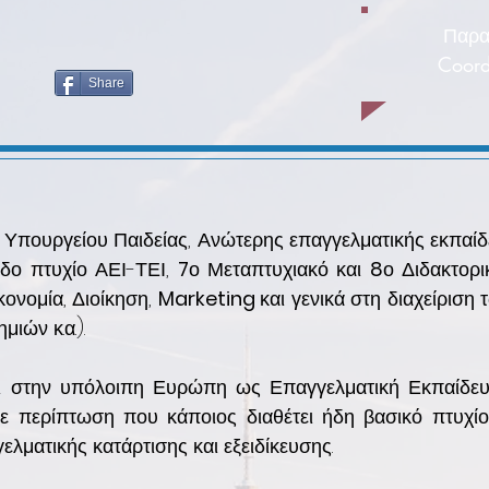
Παρα
Coord
Share
ου Υπουργείου Παιδείας, Ανώτερης επαγγελματικής εκπα
εδο πτυχίο ΑΕΙ-ΤΕΙ,
7
ο Μεταπτυχιακό και
8
ο Διδακτορι
κονομία, Διοίκηση,
Marketing
και γενικά στη διαχείριση
ιών κ.α.).
ι στην υπόλοιπη Ευρώπη ως Επαγγελματική Εκπαίδευσ
 περίπτωση που κάποιος διαθέτει ήδη βασικό πτυχίο
λματικής κατάρτισης και εξειδίκευσης.