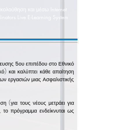
κολούθηση και μέσω Internet
inators Live E-Learning System
ίδευσης
5
ου επιπέδου στο Εθνικό
κό) και καλύπτει κάθε απαίτηση
 των εργασιών μιας Ασφαλιστικής
η (για τους νέους μετράει για
, το πρόγραμμα ενδείκνυται ως