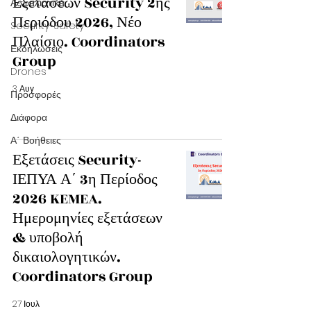
Εξετάσεων Security 2ης
Ασφαλιστικά
Περιόδου 2026, Νέο
Security-Safety
Πλαίσιο. Coordinators
Εκδηλώσεις
Group
Drones
3 Αυγ
Προσφορές
Διάφορα
Α΄ Βοήθειες
Εξετάσεις Security-
ΙΕΠΥΑ Α΄ 3η Περίοδος
2026 KEMEA.
Ημερομηνίες εξετάσεων
& υποβολή
δικαιολογητικών.
Coordinators Group
27 Ιουλ