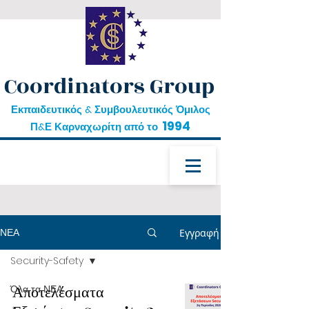
Coordinators Group
Εκπαιδευτικός & Συμβουλευτικός Όμιλος
1994
Π&Ε Καρναχωρίτη από το
ΝΕΑ
Εγγραφή
Security-Safety
δωρεάν εκπαίδευση
Όλα τα ΝΕΑ
Αποτελέσματα