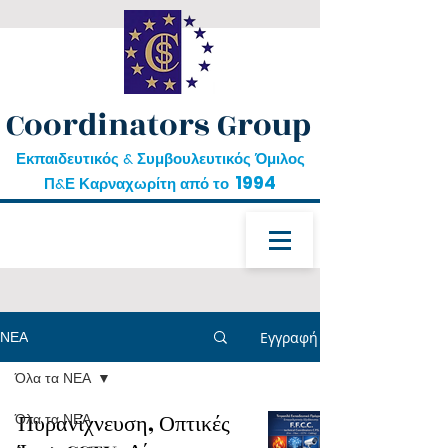
Coordinators Group
Εκπαιδευτικός & Συμβουλευτικός Όμιλος
1994
Π&Ε Καρναχωρίτη από το
ΝΕΑ
Εγγραφή
Όλα τα ΝΕΑ
δωρεάν εκπαίδευση
Όλα τα ΝΕΑ
Πυρανίχνευση, Οπτικές