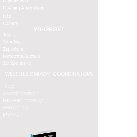
Επικοινωνία
Πολιτική Απορρήτου
Νέα
Gallery
ΥΠΗΡΕΣΙΕΣ
Τομείς
Σπουδές
Σεμινάρια
Μετασπουδαστικά
Συνδρομητική
WEBSITES
ΟΜΙΛΟΥ
COORDINATORS
1co.gr
coordinators.gr
iekcoordinators.gr
eemcmqi.gr
ptyxio.gr