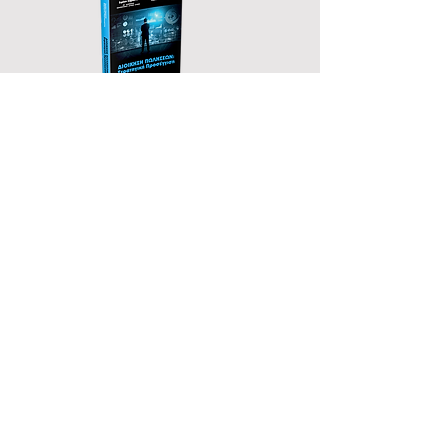
Ν Ε Ο
FOLLOW US
ΑΙΤΗΣΗ
Share
ΔΙΕΥΘΥΝΣΗ:
Αρχιμήδους 30,