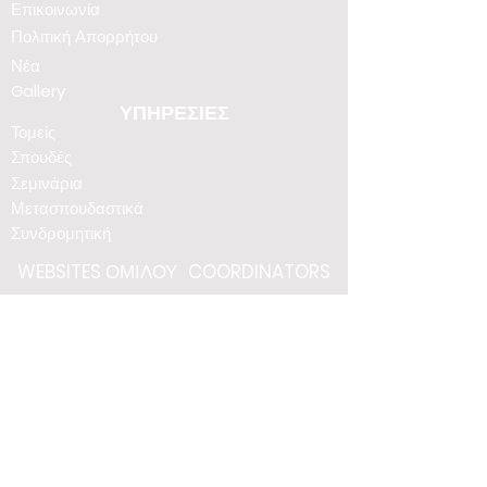
Επικοινωνία
Πολιτική Απορρήτου
Νέα
Gallery
ΥΠΗΡΕΣΙΕΣ
Τομείς
Σπουδές
Σεμινάρια
Μετασπουδαστικά
Συνδρομητική
WEBSITES
ΟΜΙΛΟΥ
COORDINATORS
1co.gr
coordinators.gr
iekcoordinators.gr
eemcmqi.gr
ptyxio.gr