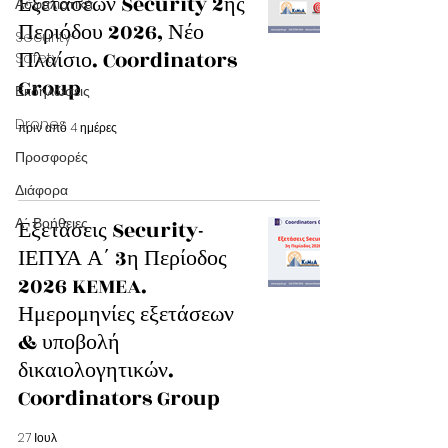
Εξετάσεων Security 2ης
Ασφαλιστικά
Περιόδου 2026, Νέο
Security-
Πλαίσιο. Coordinators
Safety
Group
Εκδηλώσεις
Drones
πριν από 4 ημέρες
Προσφορές
Διάφορα
Α΄ Βοήθειες
Εξετάσεις Security-
ΙΕΠΥΑ Α΄ 3η Περίοδος
2026 KEMEA.
Ημερομηνίες εξετάσεων
& υποβολή
δικαιολογητικών.
Coordinators Group
27 Ιουλ