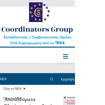
Coordinators Group
Εκπαιδευτικός & Συμβουλευτικός Όμιλος
1994
Π&Ε Καρναχωρίτη από το
ΝΕΑ
Εγγραφή
Όλα τα ΝΕΑ
δωρεάν εκπαίδευση
Όλα τα ΝΕΑ
Αποτελέσματα