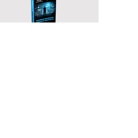
Ν Ε Ο
FOLLOW US
ΑΙΤΗΣΗ
Share
ΔΙΕΥΘΥΝΣΗ:
Αρχιμήδους 30,