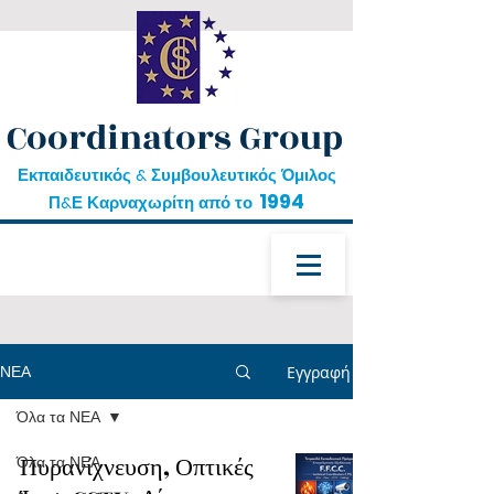
Coordinators Group
Εκπαιδευτικός & Συμβουλευτικός Όμιλος
1994
Π&Ε Καρναχωρίτη από το
ΝΕΑ
Εγγραφή
Όλα τα ΝΕΑ
δωρεάν εκπαίδευση
Όλα τα ΝΕΑ
Πυρανίχνευση, Οπτικές