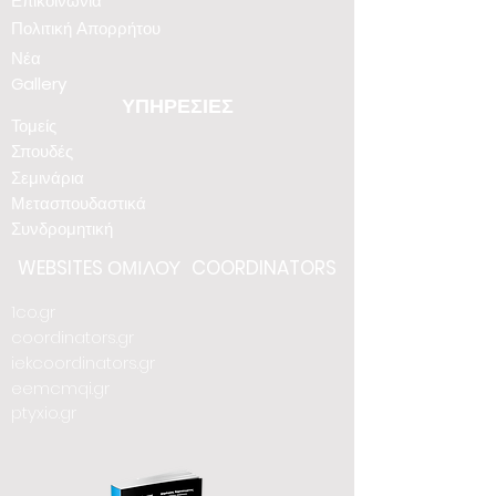
Επικοινωνία
Πολιτική Απορρήτου
Νέα
Gallery
ΥΠΗΡΕΣΙΕΣ
Τομείς
Σπουδές
Σεμινάρια
Μετασπουδαστικά
Συνδρομητική
WEBSITES
ΟΜΙΛΟΥ
COORDINATORS
1co.gr
coordinators.gr
iekcoordinators.gr
eemcmqi.gr
ptyxio.gr