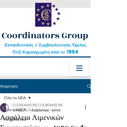
Coordinators Group
Εκπαιδευτικός & Συμβουλευτικός Όμιλος
1994
Π&Ε Καρναχωρίτη από το
Ανάρτηση
Όλα τα ΝΕΑ
COORDINATORS COORDINATORS
Όλα τα ΝΕΑ
12 Νοε 2024
διαβάστηκε 1 λεπτά
Ασφάλεια Λιμενικών
Ασφαλιστικά