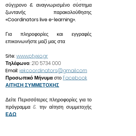
σύγχρονο 
& 
αναγνωρισμένο σύστημα 
ζωντανής παρακολούθησης 
«Coordinators live e-learning».
Για πληροφορίες και εγγραφές 
επικοινωνήστε μαζί μας στα:
Site: 
www.ptyxio.gr
Τηλέφωνο:
 210 5734 000
Email: 
iekcoordinators@gmail.com
Προσωπικό Μήνυμα
 στο 
Facebook
ΑΙΤΗΣΗ ΣΥΜΜΕΤΟΧΗΣ
Δείτε Περισσότερες πληροφορίες για το 
πρόγραμμα & την αίτηση συμμετοχής 
ΕΔΩ
.