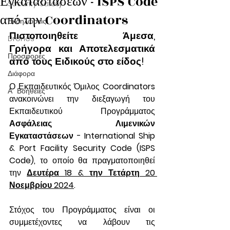
Εγκαταστάσεων - ISPS Code
Security-Safety
από την Coordinators
Εκδηλώσεις
Πιστοποιηθείτε Άμεσα, 
Drones
Γρήγορα και Αποτελεσματικά 
Προσφορές
από τους Ειδικούς στο είδος!
Διάφορα
Ο Εκπαιδευτικός Όμιλος 
Coordinators 
Α΄ Βοήθειες
ανακοινώνει την διεξαγωγή του 
Εκπαιδευτικού Προγράμματος 
Ασφάλειας Λιμενικών 
Εγκαταστάσεων
- International Ship 
& Port Facility Security Code
(ISPS 
Code), 
το οποίο θα πραγματοποιηθεί 
την 
Δευτέρα 18 & την Τετάρτη 20 
Νοεμβρίου 2024
.
Στόχος του Προγράμματος είναι οι 
συμμετέχοντες να λάβουν τις 