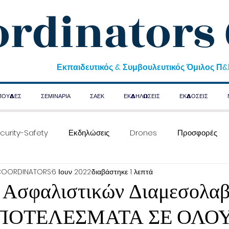
ordinators
Εκπαιδευτικός & Συμβουλευτικός Όμιλος Π
ΠΟΥΔΕΣ
ΣΕΜΙΝΑΡΙΑ
ΣΑΕΚ
ΕΚΔΗΛΩΣΕΙΣ
ΕΚΔΟΣΕΙΣ
curity-Safety
Εκδηλώσεις
Drones
Προσφορές
COORDINATORS
6 Ιουν 2022
διαβάστηκε 1 λεπτά
ς Ασφαλιστικών Διαμεσολαβ
ΠΟΤΕΛΕΣΜΑΤΑ ΣΕ ΟΛΟΥ