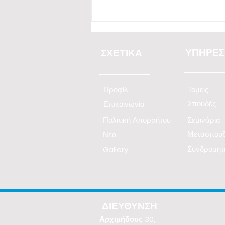
Εξειδικευμένη Εισήγηση Β.
Βαβυλουσάκη στην Ανώτερη
Σχολή Coordinators, στην
ΥΠΗΡΕΣ
ΣΧΕΤΙΚΑ
Διαχείριση Κινδύνου Κλάδου
Μεταφορών
Προφίλ
Τομείς
Σπουδές
Επικοινωνία
Πολιτική Απορρήτου
Σεμινάρια
Μετασπουδ
Νέα
Συνδρομητ
Gallery
ΔΙΕΥΘΥΝΣΗ:
Αρχιμήδους 30,