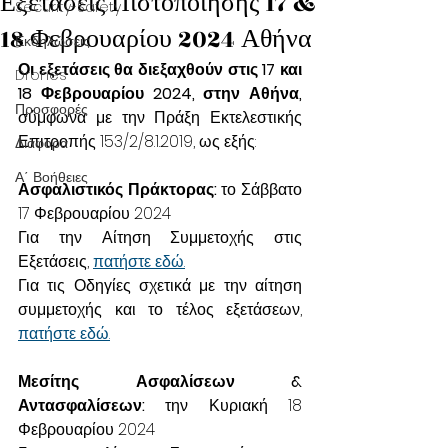
Εξετάσεις Πιστοποίησης 17 &
Security-Safety
18 Φεβρουαρίου 2024 Αθήνα
Εκδηλώσεις
Οι εξετάσεις θα διεξαχθούν στις 17 και 
Drones
18 Φεβρουαρίου 2024, στην Αθήνα, 
Προσφορές
σύμφωνα με την Πράξη Εκτελεστικής 
Επιτροπής 153/2/8.1.2019, ως εξής:
Διάφορα
Α΄ Βοήθειες
Ασφαλιστικός Πράκτορας:
 το Σάββατο 
17 Φεβρουαρίου 2024
Για την Αίτηση Συμμετοχής στις 
Εξετάσεις, 
πατήστε εδώ.
Για τις Οδηγίες σχετικά με την αίτηση 
συμμετοχής και το τέλος εξετάσεων, 
πατήστε εδώ.
Μεσίτης Ασφαλίσεων & 
Αντασφαλίσεων:
 την Κυριακή 18 
Φεβρουαρίου 2024