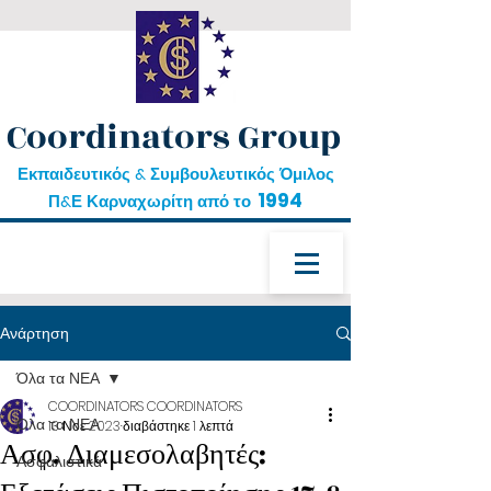
Coordinators Group
Εκπαιδευτικός & Συμβουλευτικός Όμιλος
1994
Π&Ε Καρναχωρίτη από το
Ανάρτηση
Όλα τα ΝΕΑ
COORDINATORS COORDINATORS
Όλα τα ΝΕΑ
13 Νοε 2023
διαβάστηκε 1 λεπτά
Ασφ. Διαμεσολαβητές:
Ασφαλιστικά