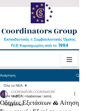
Coordinators Group
Εκπαιδευτικός & Συμβουλευτικός Όμιλος
1994
Π&Ε Καρναχωρίτη από το
Ανάρτηση
Όλα τα ΝΕΑ
COORDINATORS COORDINATORS
Όλα τα ΝΕΑ
1 Φεβ 2024
διαβάστηκε 1 λεπτά
Οδηγίες Εξετάσεων & Αίτηση
Ασφαλιστικά