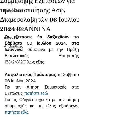
Συμμετοχής Εξετάσεων για
Security-Safety
την Πιστοποίησης Ασφ.
Εκδηλώσεις
Διαμεσολαβητών 06 Ιουλίου
Drones
2024 ΙΩΑΝΝΙΝΑ
Προσφορές
Οι εξετάσεις θα διεξαχθούν το 
Διάφορα
Σάββατο 06 Ιουλίου 2024, στα 
Α΄ Βοήθειες
Ιωάννινα, 
σύμφωνα με την Πράξη 
Εκτελεστικής Επιτροπής 
153/2/8.1.2019,ως εξής:
Ασφαλιστικός Πράκτορας:
 το Σάββατο 
06 
Ιουλίου 
2024
Για την Αίτηση Συμμετοχής στις 
Εξετάσεις, 
πατήστε εδώ.
Για τις Οδηγίες σχετικά με την αίτηση 
συμμετοχής και το τέλος εξετάσεων, 
πατήστε εδώ.