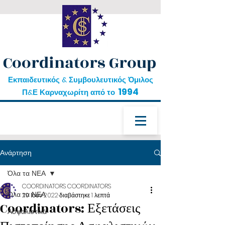
Coordinators Group
Εκπαιδευτικός & Συμβουλευτικός Όμιλος
1994
Π&Ε Καρναχωρίτη από το
Ανάρτηση
Όλα τα ΝΕΑ
COORDINATORS COORDINATORS
Όλα τα ΝΕΑ
29 Ιουν 2022
διαβάστηκε 1 λεπτά
Coordinators: Εξετάσεις
Ασφαλιστικά