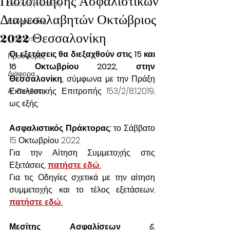
Πιστοποίησης Ασφαλιστικών
Security-Safety
Διαμεσολαβητών Οκτώβριος
Εκδηλώσεις
2022 Θεσσαλονίκη
Drones
Οι εξετάσεις θα διεξαχθούν στις 15 και 
Προσφορές
16 Οκτωβρίου 2022, στην 
Διάφορα
Θεσσαλονίκη, 
σύμφωνα με την Πράξη 
Εκτελεστικής Επιτροπής 153/2/8.1.2019, 
Α΄ Βοήθειες
ως εξής:
Ασφαλιστικός Πράκτορας:
 το Σάββατο 
15 Οκτωβρίου 2022.
Για την Αίτηση Συμμετοχής στις 
Εξετάσεις, 
πατήστε εδώ.
Για τις Οδηγίες σχετικά με την αίτηση 
συμμετοχής και το τέλος εξετάσεων, 
πατήστε εδώ.
Μεσίτης Ασφαλίσεων & 