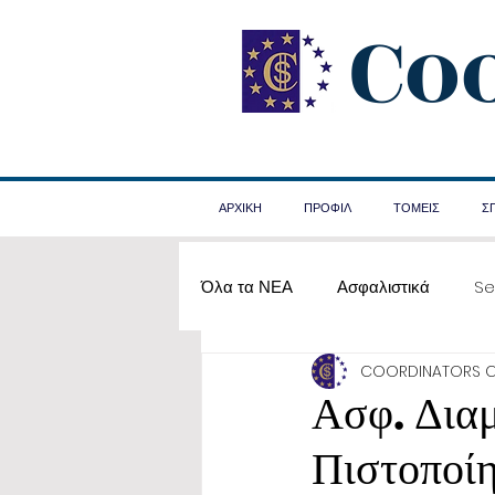
Co
ΑΡΧΙΚΗ
ΠΡΟΦΙΛ
ΤΟΜΕΙΣ
Σ
Όλα τα ΝΕΑ
Ασφαλιστικά
Se
COORDINATORS 
Α΄ Βοήθειες
Ασφ. Διαμ
Πιστοποί