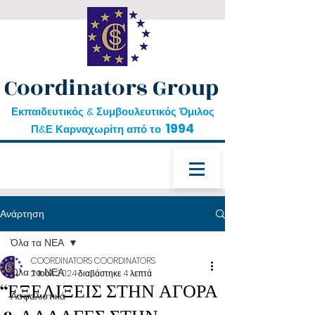
Coordinators Group
Εκπαιδευτικός & Συμβουλευτικός Όμιλος
1994
Π&Ε Καρναχωρίτη από το
Ανάρτηση
Όλα τα ΝΕΑ
COORDINATORS COORDINATORS
Όλα τα ΝΕΑ
2 Ιουλ 2024
διαβάστηκε 4 λεπτά
“ΕΞΕΛΙΞΕΙΣ ΣΤΗΝ ΑΓΟΡΑ
Ασφαλιστικά