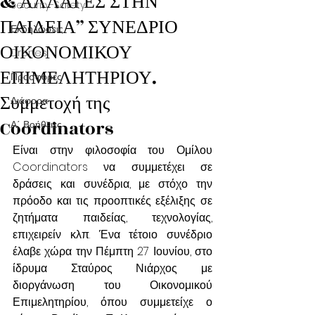
& ΑΛΛΑΓΕΣ ΣΤΗΝ
Security-Safety
ΠΑΙΔΕΙΑ” ΣΥΝΕΔΡΙΟ
Εκδηλώσεις
ΟΙΚΟΝΟΜΙΚΟΥ
Drones
ΕΠΙΜΕΛΗΤΗΡΙΟΥ.
Προσφορές
Συμμετοχή της
Διάφορα
Coordinators
Α΄ Βοήθειες
Είναι στην φιλοσοφία του Ομίλου 
Coordinators να συμμετέχει σε 
δράσεις και συνέδρια, με στόχο την 
πρόοδο και τις προοπτικές εξέλιξης σε 
ζητήματα παιδείας, τεχνολογίας, 
επιχειρείν κλπ. Ένα τέτοιο συνέδριο 
έλαβε χώρα την Πέμπτη 27 Ιουνίου, στο 
ίδρυμα Σταύρος Νιάρχος με 
διοργάνωση του Οικονομικού 
Επιμελητηρίου, όπου συμμετείχε ο 