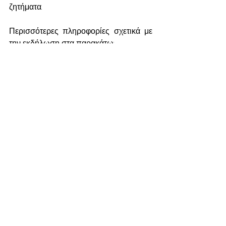
ζητήματα.
Περισσότερες πληροφορίες σχετικά με 
την εκδήλωση στα παρακάτω:
Τηλέφωνο
: 210 5734000
E-mail: 
iekcoordinators@gmail.com
Facebook
Instagram