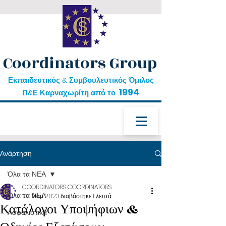
Coordinators Group
Εκπαιδευτικός & Συμβουλευτικός Όμιλος
1994
Π&Ε Καρναχωρίτη από το
Ανάρτηση
Όλα τα ΝΕΑ
COORDINATORS COORDINATORS
Όλα τα ΝΕΑ
20 Μαρ 2023
διαβάστηκε 1 λεπτά
Κατάλογοι Υποψήφιων &
Ασφαλιστικά