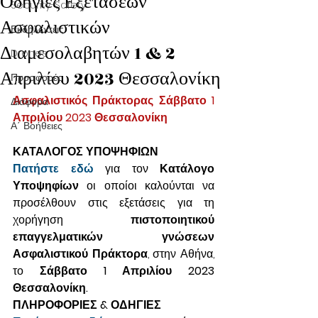
Οδηγίες Εξετάσεων
Security-Safety
Ασφαλιστικών
Εκδηλώσεις
Διαμεσολαβητών 1 & 2
Drones
Απριλίου 2023 Θεσσαλονίκη
Προσφορές
Ασφαλιστικός Πράκτορας Σάββατο 1 
Διάφορα
Απριλίου 2023 Θεσσαλονίκη
Α΄ Βοήθειες
ΚΑΤΑΛΟΓΟΣ ΥΠΟΨΗΦΙΩΝ
Πατήστε εδώ
 για τον 
Κατάλογο 
Υποψηφίων
 οι οποίοι καλούνται να 
προσέλθουν στις εξετάσεις για τη 
χορήγηση 
πιστοποιητικού 
επαγγελματικών γνώσεων 
Ασφαλιστικού Πράκτορα
, στην Αθήνα, 
το 
Σάββατο 1 Απριλίου 2023 
Θεσσαλονίκη.
ΠΛΗΡΟΦΟΡΙΕΣ & ΟΔΗΓΙΕΣ