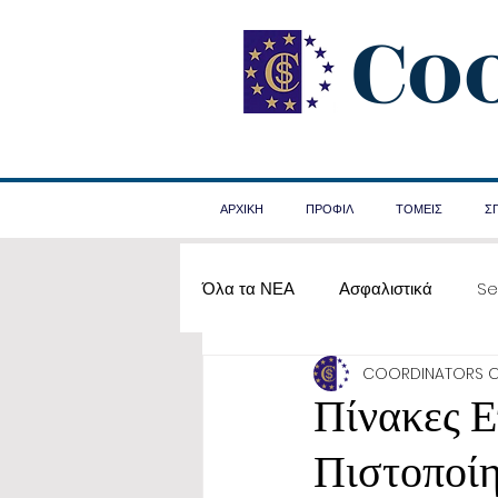
Co
ΑΡΧΙΚΗ
ΠΡΟΦΙΛ
ΤΟΜΕΙΣ
Σ
Όλα τα ΝΕΑ
Ασφαλιστικά
Se
COORDINATORS 
Α΄ Βοήθειες
Πίνακες 
Πιστοποί