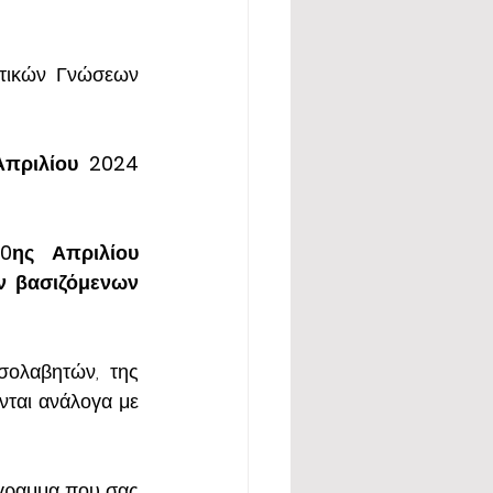
τικών Γνώσεων 
Απριλίου 2024
0ης Απριλίου 
 βασιζόμενων 
Οι εγγραφές, για τα Προγράμματα Προετοιμασίας Εξετάσεων Ασφ. Διαμεσολαβητών, της 
ται ανάλογα με 
γραμμα που σας 