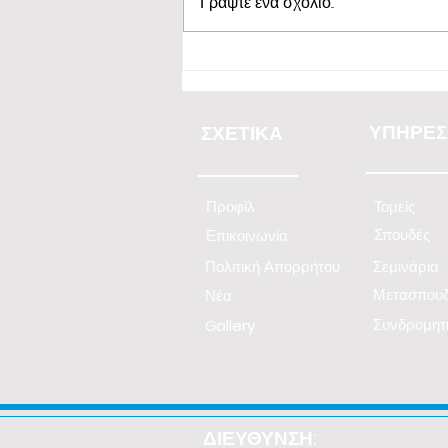
Γράψτε ένα σχόλιο...
Εξειδικευμένη Εισήγηση Β.
Βαβυλουσάκη στην Ανώτερη
Σχολή Coordinators, στην
ΥΠΗΡΕΣ
ΣΧΕΤΙΚΑ
Διαχείριση Κινδύνου Κλάδου
Μεταφορών
Προφίλ
Τομείς
Σπουδές
Επικοινωνία
Πολιτική Απορρήτου
Σεμινάρια
Μετασπουδ
Νέα
Συνδρομητ
Gallery
ΔΙΕΥΘΥΝΣΗ: