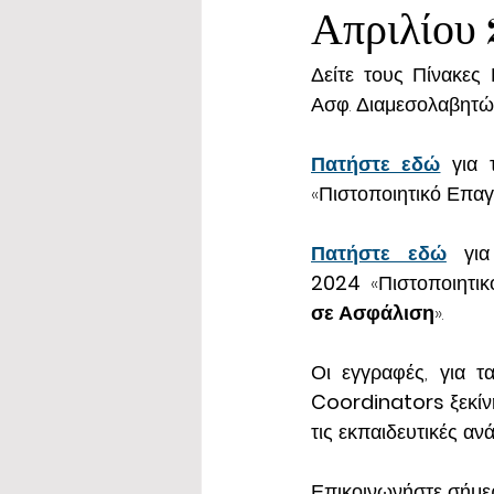
Απριλίου
Δείτε τους Πίνακες
Ασφ. Διαμεσολαβητών 
Πατήστε εδώ
για 
«Πιστοποιητικό Επα
Πατήστε εδώ
γι
2024
 «Πιστοποιητι
σε Ασφάλιση
».
Coordinators 
ξεκί
τις εκπαιδευτικές αν
Επικοινωνήστε σήμερ