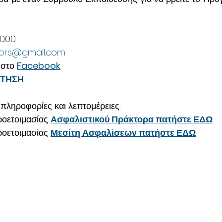
 000
tors@gmail.com
στο 
Facebook
ΙΤΗΣΗ
 πληροφορίες και λεπτομέρειες:
οετοιμασίας 
Ασφαλιστικού Πράκτορα πατήστε ΕΔΩ
.
οετοιμασίας 
Μεσίτη Ασφαλίσεων πατήστε ΕΔΩ
.