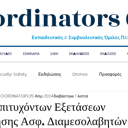
ordinators
Εκπαιδευτικός & Συμβουλευτικός Όμιλος Π
ΠΟΥΔΕΣ
ΣΕΜΙΝΑΡΙΑ
ΣΑΕΚ
ΕΚΔΗΛΩΣΕΙΣ
ΕΚΔΟΣΕΙΣ
curity-Safety
Εκδηλώσεις
Drones
Προσφορές
COORDINATORS
25 Απρ 2024
διαβάστηκε 1 λεπτά
Επιτυχόντων Εξετάσεων
ησης Ασφ. Διαμεσολαβητών