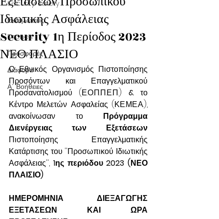
Εξετάσεων Προσωπικού
Security-Safety
Ιδιωτικής Ασφάλειας
Εκδηλώσεις
Security 1η Περίοδος 2023
Drones
ΝΕΟ ΠΛΑΣΙΟ
Προσφορές
Ο Εθνικός Οργανισμός Πιστοποίησης 
Διάφορα
Προσόντων και Επαγγελματικού 
Α΄ Βοήθειες
Προσανατολισμού (Ε.Ο.Π.Π.Ε.Π.) 
& 
το 
Κέντρο Μελετών Ασφαλείας (ΚΕ.ΜΕ.Α.), 
ανακοίνωσαν το 
Πρόγραμμα 
Διενέργειας των Εξετάσεων
Πιστοποίησης Επαγγελματικής 
Κατάρτισης του ''Προσωπικού Ιδιωτικής 
Ασφάλειας'', 
1ης περιόδου 2023 (ΝΕΟ 
ΠΛΑΙΣΙΟ)
ΗΜΕΡΟΜΗΝΙΑ ΔΙΕΞΑΓΩΓΗΣ 
ΕΞΕΤΑΣΕΩΝ ΚΑΙ ΩΡΑ 