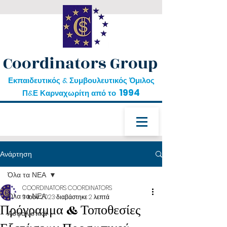
Coordinators Group
Εκπαιδευτικός & Συμβουλευτικός Όμιλος
1994
Π&Ε Καρναχωρίτη από το
Ανάρτηση
Όλα τα ΝΕΑ
COORDINATORS COORDINATORS
Όλα τα ΝΕΑ
9 Ιουν 2023
διαβάστηκε 2 λεπτά
Πρόγραμμα & Τοποθεσίες
Ασφαλιστικά