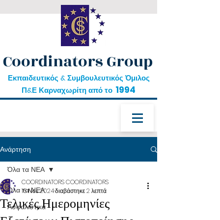
Coordinators Group
Εκπαιδευτικός & Συμβουλευτικός Όμιλος
1994
Π&Ε Καρναχωρίτη από το
Ανάρτηση
Όλα τα ΝΕΑ
COORDINATORS COORDINATORS
Όλα τα ΝΕΑ
15 Νοε 2024
διαβάστηκε 2 λεπτά
Τελικές Ημερομηνίες
Ασφαλιστικά