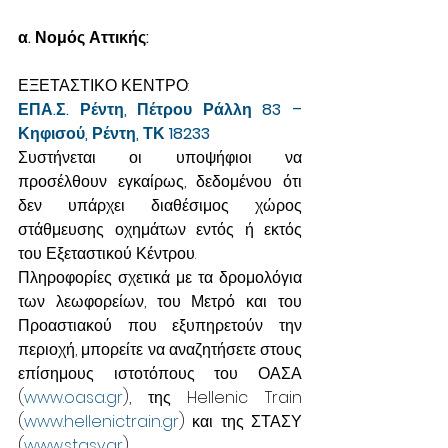
α. Νομός Αττικής:
ΕΞΕΤΑΣΤΙΚΟ ΚΕΝΤΡΟ:
ΕΠΑ.Σ. Ρέντη, Πέτρου Ράλλη 83 – 
Κηφισού, Ρέντη, ΤΚ 18233
Συστήνεται οι υποψήφιοι να 
προσέλθουν εγκαίρως, δεδομένου ότι 
δεν υπάρχει διαθέσιμος χώρος 
στάθμευσης οχημάτων εντός ή εκτός 
του Εξεταστικού Κέντρου.
Πληροφορίες σχετικά με τα δρομολόγια 
των λεωφορείων, του Μετρό και του 
Προαστιακού που εξυπηρετούν την 
περιοχή, μπορείτε να αναζητήσετε στους 
επίσημους ιστοτόπους του ΟΑΣΑ 
(
www.oasa.gr
), της Hellenic Train 
(
www.hellenictrain.gr
) και της ΣΤΑΣΥ 
(
www.stasy.gr
).