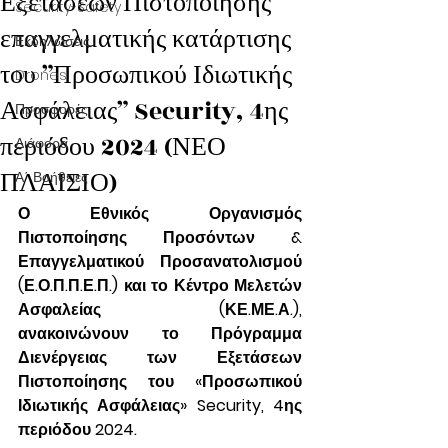
Εξετάσεων Πιστοποίησης
Security-Safety
επαγγελματικής κατάρτισης
Εκδηλώσεις
του ”Προσωπικού Ιδιωτικής
Drones
Ασφάλειας” Security, 4ης
Προσφορές
περιόδου 2024 (ΝΕΟ
Διάφορα
ΠΛΑΙΣΙΟ)
Α΄ Βοήθειες
Ο Εθνικός Οργανισμός 
Πιστοποίησης Προσόντων & 
Επαγγελματικού Προσανατολισμού 
(Ε.Ο.Π.Π.Ε.Π.) και το Κέντρο Μελετών 
Ασφαλείας (ΚΕ.ΜΕ.Α.), 
ανακοινώνουν το Πρόγραμμα 
Διενέργειας των Εξετάσεων 
Πιστοποίησης του «Προσωπικού 
Ιδιωτικής Ασφάλειας» Security, 4ης 
περιόδου 2024.